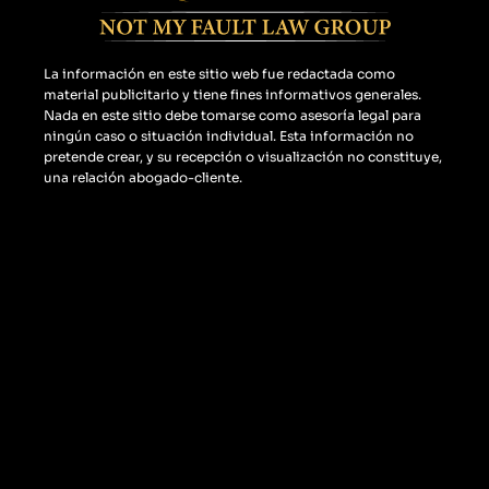
k
a
o
m
g
l
La información en este sitio web fue redactada como
e
material publicitario y tiene fines informativos generales.
-
Nada en este sitio debe tomarse como asesoría legal para
m
ningún caso o situación individual. Esta información no
pretende crear, y su recepción o visualización no constituye,
a
una relación abogado-cliente.
p