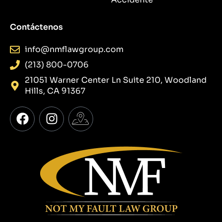
Contáctenos
info@nmflawgroup.com
(213) 800-0706
21051 Warner Center Ln Suite 210, Woodland
Hills, CA 91367
F
I
I
a
n
c
c
s
o
e
t
n
b
a
-
o
g
g
o
r
o
k
a
o
m
g