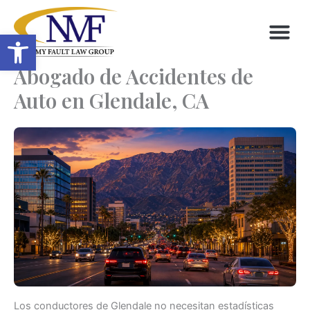
Skip
to
Open toolbar
content
Abogado de Accidentes de
Auto en Glendale, CA
Los conductores de Glendale no necesitan estadísticas