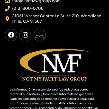
info@nmflawgroup.com
(213) 800-0706
21051 Warner Center Ln Suite 210, Woodland
Hills, CA 91367
F
I
I
a
n
c
c
s
o
e
t
n
b
a
-
o
g
g
o
r
o
k
a
o
m
g
l
La información en este sitio web fue redactada como
e
material publicitario y tiene fines informativos generales.
-
Nada en este sitio debe tomarse como asesoría legal para
m
ningún caso o situación individual. Esta información no
pretende crear, y su recepción o visualización no constituye,