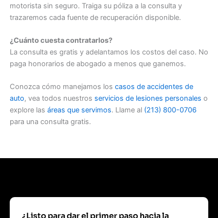
motorista sin seguro. Traiga su póliza a la consulta y
trazaremos cada fuente de recuperación disponible.
¿Cuánto cuesta contratarlos?
La consulta es gratis y adelantamos los costos del caso. No
paga honorarios de abogado a menos que ganemos.
Conozca cómo manejamos los
casos de accidentes de
auto
, vea todos nuestros
servicios de lesiones personales
o
explore las
áreas que servimos
. Llame al
(213) 800-0706
para una consulta gratis.
¿Listo para dar el primer paso hacia la